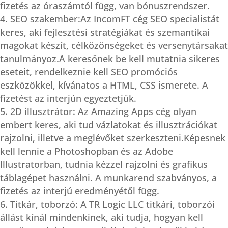
fizetés az óraszámtól függ, van bónuszrendszer.
SEO szakember:Az IncomFT cég SEO specialistát
keres, aki fejlesztési stratégiákat és szemantikai
magokat készít, célközönségeket és versenytársakat
tanulmányoz.A keresőnek be kell mutatnia sikeres
eseteit, rendelkeznie kell SEO promóciós
eszközökkel, kívánatos a HTML, CSS ismerete. A
fizetést az interjún egyeztetjük.
2D illusztrátor: Az Amazing Apps cég olyan
embert keres, aki tud vázlatokat és illusztrációkat
rajzolni, illetve a meglévőket szerkeszteni.Képesnek
kell lennie a Photoshopban és az Adobe
Illustratorban, tudnia kézzel rajzolni és grafikus
táblagépet használni. A munkarend szabványos, a
fizetés az interjú eredményétől függ.
Titkár, toborzó: A TR Logic LLC titkári, toborzói
állást kínál mindenkinek, aki tudja, hogyan kell