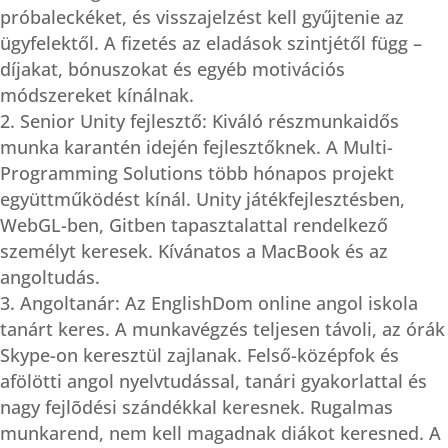
próbaleckéket, és visszajelzést kell gyűjtenie az
ügyfelektől. A fizetés az eladások szintjétől függ –
díjakat, bónuszokat és egyéb motivációs
módszereket kínálnak.
Senior Unity fejlesztő: Kiváló részmunkaidős
munka karantén idején fejlesztőknek. A Multi-
Programming Solutions több hónapos projekt
együttműködést kínál. Unity játékfejlesztésben,
WebGL-ben, Gitben tapasztalattal rendelkező
személyt keresek. Kívánatos a MacBook és az
angoltudás.
Angoltanár: Az EnglishDom online angol iskola
tanárt keres. A munkavégzés teljesen távoli, az órák
Skype-on keresztül zajlanak. Felső-középfok és
afölötti angol nyelvtudással, tanári gyakorlattal és
nagy fejlõdési szándékkal keresnek. Rugalmas
munkarend, nem kell magadnak diákot keresned. A