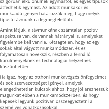
szigorúan elkülönülnek egymástól, és egyes típusok
átfedhetik egymást. Az adott munkakör és
munkaadó igényei határozzák meg, hogy melyik
típusú távmunka a legmegfelelőbb.
Amint látjuk, a távmunkának számtalan pozitív
aspektusa van, de vannak hátrányai is, amelyeket
figyelembe kell vennie. Kétségtelen, hogy ez egy
sokak által vágyott munkamódszer, és ez
folyamatosan növekszik, részben a fennálló
körülményeknek és technológiai helyzetnek
köszönhetően.
Ha igaz, hogy az otthoni munkavégzés önfegyelmet
és sok szervezettséget igényel, amelyek
elengedhetetlen kulcsok ahhoz, hogy jól érezhessük
magunkat ebben a munkamódszerben, és hogy
képesek legyünk pozitívan összeegyeztetni a
személyes vonatkozásokkal.