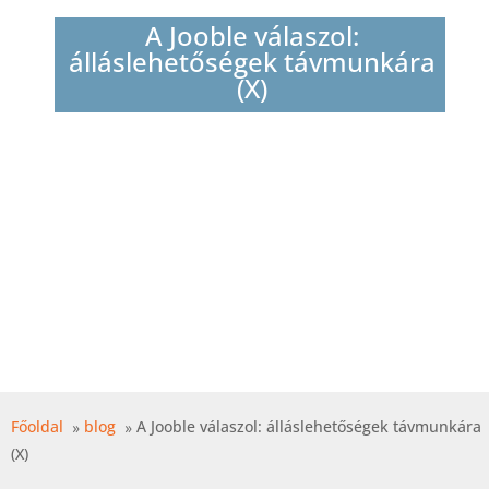
A Jooble válaszol:
álláslehetőségek távmunkára
(X)
Főoldal
blog
A Jooble válaszol: álláslehetőségek távmunkára
(X)