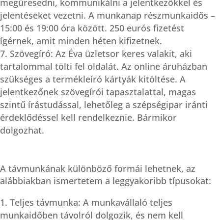
megüresedni, kommunikálni a jelentkezőkkel és
jelentéseket vezetni. A munkanap részmunkaidős –
15:00 és 19:00 óra között. 250 eurós fizetést
ígérnek, amit minden héten kifizetnek.
Szövegíró: Az Éva üzletsor keres valakit, aki
tartalommal tölti fel oldalát. Az online áruházban
szükséges a termékleíró kártyák kitöltése. A
jelentkezőnek szövegírói tapasztalattal, magas
szintű írástudással, lehetőleg a szépségipar iránti
érdeklődéssel kell rendelkeznie. Bármikor
dolgozhat.
A távmunkának különböző formái lehetnek, az
alábbiakban ismertetem a leggyakoribb típusokat:
Teljes távmunka: A munkavállaló teljes
munkaidőben távolról dolgozik, és nem kell