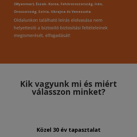
(Myanmar), Észak- Korea, Fehéroroszország, Irán,
Oroszország, Szíria, Ukrajna és Venezuela.
Oldalunkon található leírás elolvasása nem
helyettesíti a biztosító biztosítási feltételeinek
megismerését, elfogadását!
Kik vagyunk mi és miért
válasszon minket?
Közel 30 év tapasztalat