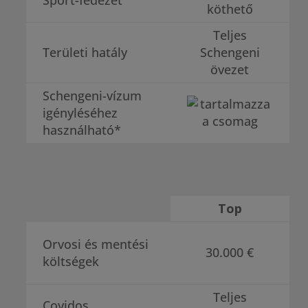
Sport-fedezet
köthető
Teljes
Területi hatály
Schengeni
övezet
Schengeni-vízum
igényléséhez
használható*
Top
Orvosi és mentési
30.000 €
költségek
Teljes
Covidos