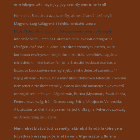
erre feljogosított magánjogi jogi személy nem ismerte el!
Nem lehet Biztosított az a személy, akinek állandó lakóhelyét
Magyarország külügyekért felelős minisztériuma a
https://konzinfo.mfa.gov.hu/utazasra-nem-javasolt-tersegek
információs felületén az I. utazásra nem javasolt országok és
térségek közé sorolja. Azon Biztosított személyek esetén, akire
korábban érvényesen megkötött biztosítási szerződés alapján a
minősítés kihirdetésekor fennáll a Biztosító kockázatviselése, a
Biztosító kockázatviselése legfeljebb a kihirdetéstől számított 14
napig áll fenn – kivéve, ha a minősítést időközben feloldják. Továbbá
nem lehet biztosított személy, akinek állandó lakóhelye a következő
országok területén van: Afganisztán, Burma (Myanmar), Észak-Korea,
Fehéroroszország, Irán, Oroszország, Szíria, Ukrajna és Venezuela.
A biztosítás területi hatálya nem terjed ki Ukrajna, Fehéroroszország
és Oroszország területére.
Nem lehet biztosított személy, akinek állandó lakóhelye a
következő országok területén van: Afganisztán, Burma