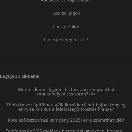
Szerzői jogok
Cookie Policy
Ismerjen meg minket!
Legújabb cikkeink
Mire érdemes figyelni biztosítási szempontból
munkahelyváltás során? (X)
Több tízezer építőipari vállalkozó kerülhet bajba: tényleg
ennyire kritikus a felelősségbiztosítás hiánya?
Kötelező biztosítási kampány 2025: erre számíthat idén
Telefonos és SMS csalások biztosítási ügyekben, hogyan