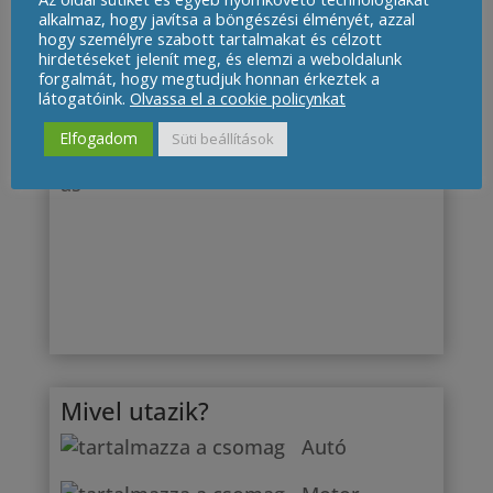
alkalmaz, hogy javítsa a böngészési élményét, azzal
Miért utazik Magyarországra?
hogy személyre szabott tartalmakat és célzott
hirdetéseket jelenít meg, és elemzi a weboldalunk
Városnézés
forgalmát, hogy megtudjuk honnan érkeztek a
látogatóink.
Olvassa el a cookie policynkat
Kirándulás
Elfogadom
Süti beállítások
Rokonlátogat
ás
Mivel utazik?
Autó