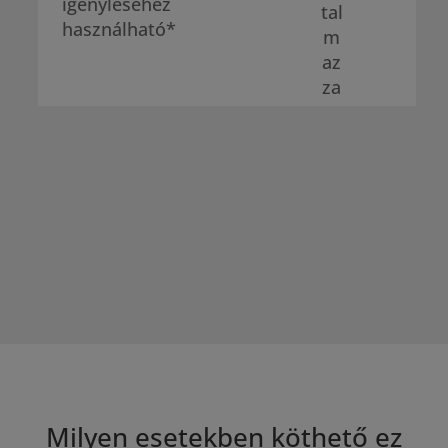
igényléséhez
használható*
Milyen esetekben köthető ez