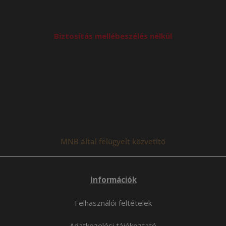
Biztosítás mellébeszélés nélkül
MNB által felügyelt közvetítő
Információk
Felhasználói feltételek
Adatkezelési tájékoztató