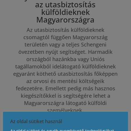
az utasbiztosítás
külföldieknek
Magyarországra
Az utasbiztosítás külföldieknek
csomagtól függően Magyarország
területén vagy a teljes Schengeni
övezetben nyújt segítséget. Harmadik
országból hazánkba vagy Uniós
tagállamokból idelátogató külföldieknek
egyaránt köthető utasbiztosítás főképpen
az orvosi és mentési költségeik
fedezetére. Emellett pedig más hasznos
kiegészítőkkel is segítségére lehet a
Magyarországra látogató külföldi
személyeknek.
Az oldal sütiket használ
Az oldal sütiket és egyéb nyomkövető technológiákat