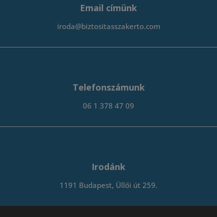
Email címünk
iroda@biztositasszakerto.com
Telefonszámunk
06 1 378 47 09
Irodánk
1191 Budapest, Üllői út 259.