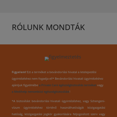
RÓLUNK MONDTÁK
Figyelem!
Ezt a terméket a bevándorlási hivatal a letelepedési
ügyintézéshez nem fogadja el!* Bevándorlási hivatali ügyintézéshez
ajánljuk figyelmébe
a Private Care egészségbiztosítás terméket
vagy
a Medihelp nemzetközi egészségbiztosítást
!
*A biztosítást bevándorlási hivatali ügyintézéshez, vagy Schengeni-
vízum ügyintézéshez történő használhatóságát közigazgatási
hatóság, közigazgatási jogkör gyakorlására feljogosított szerv vagy