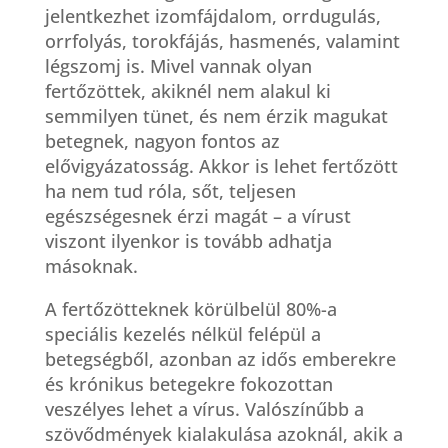
jelentkezhet izomfájdalom, orrdugulás,
orrfolyás, torokfájás, hasmenés, valamint
légszomj is. Mivel vannak olyan
fertőzöttek, akiknél nem alakul ki
semmilyen tünet, és nem érzik magukat
betegnek, nagyon fontos az
elővigyázatosság. Akkor is lehet fertőzött
ha nem tud róla, sőt, teljesen
egészségesnek érzi magát – a vírust
viszont ilyenkor is tovább adhatja
másoknak.
A fertőzötteknek körülbelül 80%-a
speciális kezelés nélkül felépül a
betegségből, azonban az idős emberekre
és krónikus betegekre fokozottan
veszélyes lehet a vírus. Valószínűbb a
szövődmények kialakulása azoknál, akik a