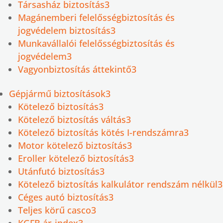
Társasház biztosítás
3
Magánemberi felelősségbiztosítás és
jogvédelem biztosítás
3
Munkavállalói felelősségbiztosítás és
jogvédelem
3
Vagyonbiztosítás áttekintő
3
Gépjármű biztosítások
3
Kötelező biztosítás
3
Kötelező biztosítás váltás
3
Kötelező biztosítás kötés I-rendszámra
3
Motor kötelező biztosítás
3
Eroller kötelező biztosítás
3
Utánfutó biztosítás
3
Kötelező biztosítás kalkulátor rendszám nélkül
3
Céges autó biztosítás
3
Teljes körű casco
3