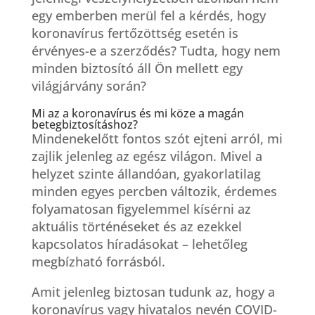
egy emberben merül fel a kérdés, hogy
koronavírus fertőzöttség esetén is
érvényes-e a szerződés? Tudta, hogy nem
minden biztosító áll Ön mellett egy
világjárvány során?
Mi az a koronavírus és mi köze a magán
betegbiztosításhoz?
Mindenekelőtt fontos szót ejteni arról, mi
zajlik jelenleg az egész világon. Mivel a
helyzet szinte állandóan, gyakorlatilag
minden egyes percben változik, érdemes
folyamatosan figyelemmel kísérni az
aktuális történéseket és az ezekkel
kapcsolatos híradásokat – lehetőleg
megbízható forrásból.
Amit jelenleg biztosan tudunk az, hogy a
koronavírus vagy hivatalos nevén COVID-