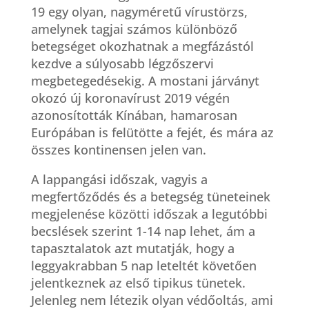
19 egy olyan, nagyméretű vírustörzs,
amelynek tagjai számos különböző
betegséget okozhatnak a megfázástól
kezdve a súlyosabb légzőszervi
megbetegedésekig. A mostani járványt
okozó új koronavírust 2019 végén
azonosították Kínában, hamarosan
Európában is felütötte a fejét, és mára az
összes kontinensen jelen van.
A lappangási időszak, vagyis a
megfertőződés és a betegség tüneteinek
megjelenése közötti időszak a legutóbbi
becslések szerint 1-14 nap lehet, ám a
tapasztalatok azt mutatják, hogy a
leggyakrabban 5 nap leteltét követően
jelentkeznek az első tipikus tünetek.
Jelenleg nem létezik olyan védőoltás, ami