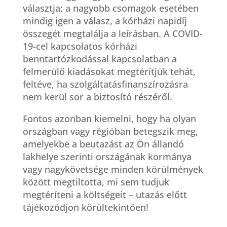
választja: a nagyobb csomagok esetében
mindig igen a válasz, a kórházi napidíj
összegét megtalálja a leírásban. A COVID-
19-cel kapcsolatos kórházi
benntartózkodással kapcsolatban a
felmerülő kiadásokat megtérítjük tehát,
feltéve, ha szolgáltatásfinanszírozásra
nem kerül sor a biztosító részéről.
Fontos azonban kiemelni, hogy ha olyan
országban vagy régióban betegszik meg,
amelyekbe a beutazást az Ön állandó
lakhelye szerinti országának kormánya
vagy nagykövetsége minden körülmények
között megtiltotta, mi sem tudjuk
megtéríteni a költségeit – utazás előtt
tájékozódjon körültekintően!