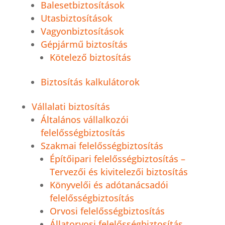
Balesetbiztosítások
Utasbiztosítások
Vagyonbiztosítások
Gépjármű biztosítás
Kötelező biztosítás
Biztosítás kalkulátorok
Vállalati biztosítás
Általános vállalkozói
felelősségbiztosítás
Szakmai felelősségbiztosítás
Építőipari felelősségbiztosítás –
Tervezői és kivitelezői biztosítás
Könyvelői és adótanácsadói
felelősségbiztosítás
Orvosi felelősségbiztosítás
Állatorvosi felelősségbiztosítás