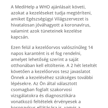
A MediHelp a WHO ajánlásait követi,
azokat a kezeléseket tudja megtéríteni,
amiket Egészségügyi Világszervezet is
hivatalosan jóváhagyott a koronavírus,
valamint azok tüneteinek kezelése
kapcsán.
Ezen felül a kezelőorvos valószínűleg 14
napos karantént is el fog rendelni,
amelyet lehetőség szerint a saját
otthonában kell eltöltenie. A 2 hét leteltét
követően a kezelőorvos tesz javaslatot
Önnek a kezeléséhez szükséges további
lépésekre. Az Ön által választott
csomagban foglalt szakorvosi
vizsgálatokra és diagnosztikára
vonatkozó feltételek érvényesek a
koronavírus ellátására is, vagyis a