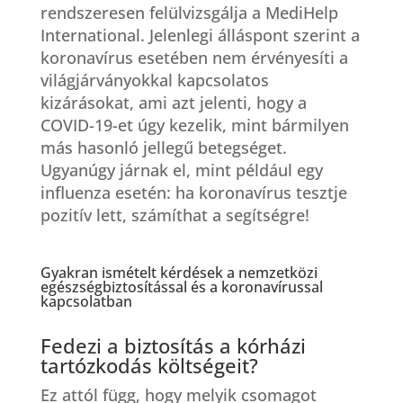
rendszeresen felülvizsgálja a MediHelp
International. Jelenlegi álláspont szerint a
koronavírus esetében nem érvényesíti a
világjárványokkal kapcsolatos
kizárásokat, ami azt jelenti, hogy a
COVID-19-et úgy kezelik, mint bármilyen
más hasonló jellegű betegséget.
Ugyanúgy járnak el, mint például egy
influenza esetén: ha koronavírus tesztje
pozitív lett, számíthat a segítségre!
Gyakran ismételt kérdések a nemzetközi
egészségbiztosítással és a koronavírussal
kapcsolatban
Fedezi a biztosítás a kórházi
tartózkodás költségeit?
Ez attól függ, hogy melyik csomagot