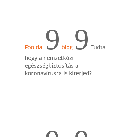
9
9
Főoldal
blog
Tudta,
hogy a nemzetközi
egészségbiztosítás a
koronavírusra is kiterjed?