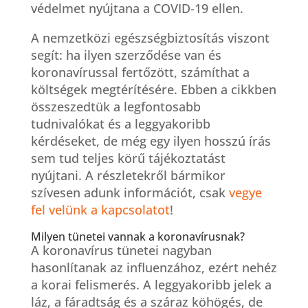
védelmet nyújtana a COVID-19 ellen.
A nemzetközi egészségbiztosítás viszont
segít: ha ilyen szerződése van és
koronavírussal fertőzött, számíthat a
költségek megtérítésére. Ebben a cikkben
összeszedtük a legfontosabb
tudnivalókat és a leggyakoribb
kérdéseket, de még egy ilyen hosszú írás
sem tud teljes körű tájékoztatást
nyújtani. A részletekről bármikor
szívesen adunk információt, csak
vegye
fel velünk a kapcsolatot
!
Milyen tünetei vannak a koronavírusnak?
A koronavírus tünetei nagyban
hasonlítanak az influenzához, ezért nehéz
a korai felismerés. A leggyakoribb jelek a
láz, a fáradtság és a száraz köhögés, de