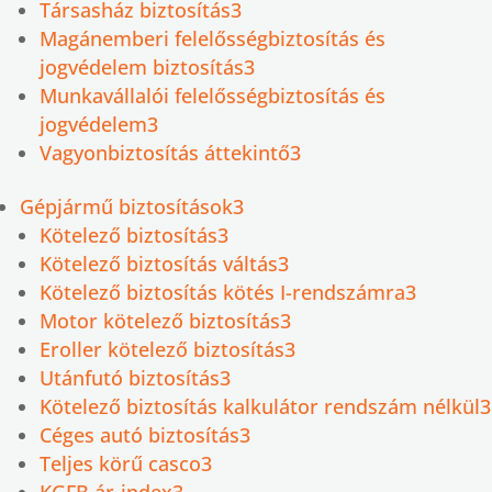
Társasház biztosítás
3
Magánemberi felelősségbiztosítás és
jogvédelem biztosítás
3
Munkavállalói felelősségbiztosítás és
jogvédelem
3
Vagyonbiztosítás áttekintő
3
Gépjármű biztosítások
3
Kötelező biztosítás
3
Kötelező biztosítás váltás
3
Kötelező biztosítás kötés I-rendszámra
3
Motor kötelező biztosítás
3
Eroller kötelező biztosítás
3
Utánfutó biztosítás
3
Kötelező biztosítás kalkulátor rendszám nélkül
3
Céges autó biztosítás
3
Teljes körű casco
3