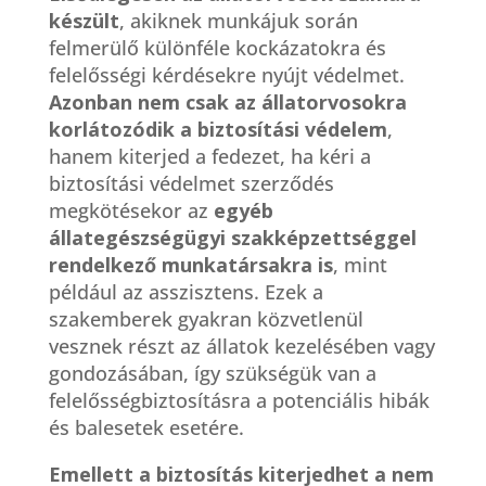
készült
, akiknek munkájuk során
felmerülő különféle kockázatokra és
felelősségi kérdésekre nyújt védelmet.
Azonban nem csak az állatorvosokra
korlátozódik a biztosítási védelem
,
hanem kiterjed a fedezet, ha kéri a
biztosítási védelmet szerződés
megkötésekor az
egyéb
állategészségügyi szakképzettséggel
rendelkező munkatársakra is
, mint
például az asszisztens. Ezek a
szakemberek gyakran közvetlenül
vesznek részt az állatok kezelésében vagy
gondozásában, így szükségük van a
felelősségbiztosításra a potenciális hibák
és balesetek esetére.
Emellett a biztosítás kiterjedhet a nem