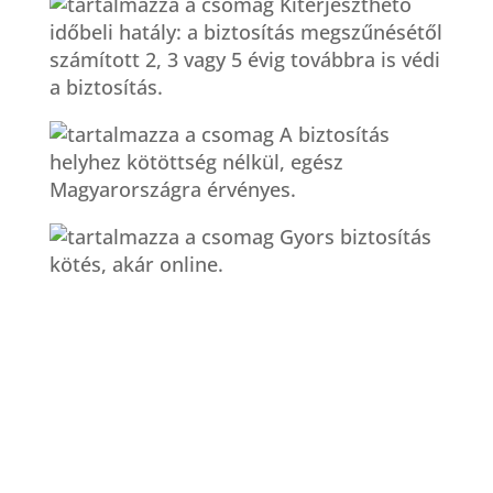
Kiterjeszthető
időbeli hatály: a biztosítás megszűnésétől
számított 2, 3 vagy 5 évig továbbra is védi
a biztosítás.
A biztosítás
helyhez kötöttség nélkül, egész
Magyarországra érvényes.
Gyors biztosítás
kötés, akár online.
Visszahívást kérek!