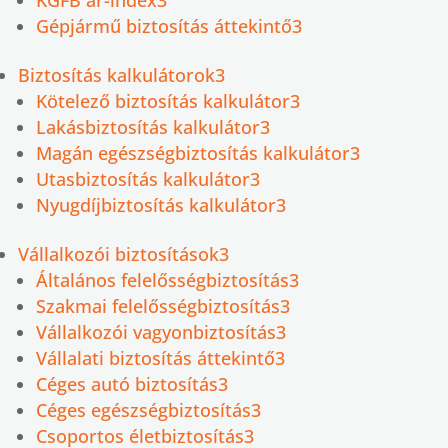
KGFB ár-index
3
Gépjármű biztosítás áttekintő
3
Biztosítás kalkulátorok
3
Kötelező biztosítás kalkulátor
3
Lakásbiztosítás kalkulátor
3
Magán egészségbiztosítás kalkulátor
3
Utasbiztosítás kalkulátor
3
Nyugdíjbiztosítás kalkulátor
3
Vállalkozói biztosítások
3
Általános felelősségbiztosítás
3
Szakmai felelősségbiztosítás
3
Vállalkozói vagyonbiztosítás
3
Vállalati biztosítás áttekintő
3
Céges autó biztosítás
3
Céges egészségbiztosítás
3
Csoportos életbiztosítás
3