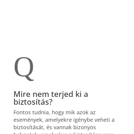
Q
Mire nem terjed ki a
biztosítás?
Fontos tudnia, hogy mik azok az
események, amelyekre igénybe veheti a
biztosítását, és vannak bizonyos