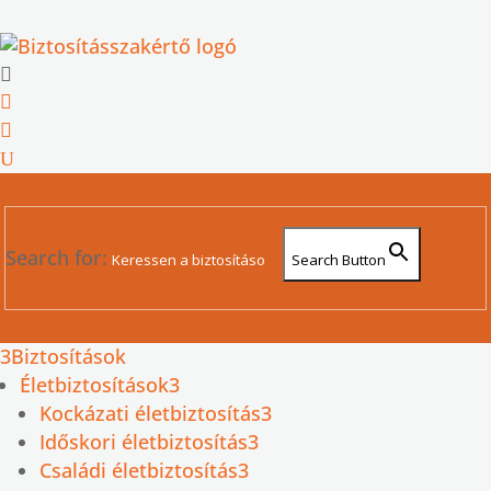



U
Search for:
Search Button
3
Biztosítások
Életbiztosítások
3
Kockázati életbiztosítás
3
Időskori életbiztosítás
3
Családi életbiztosítás
3