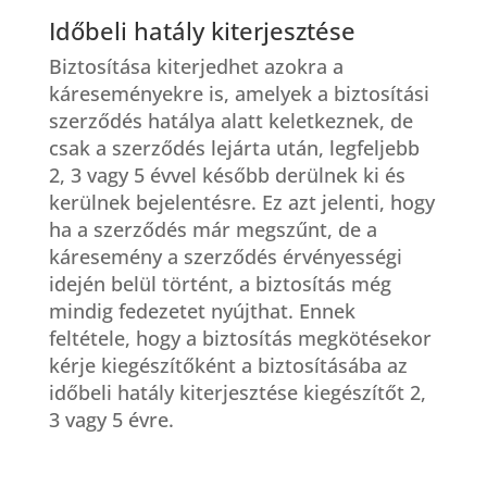
Időbeli hatály kiterjesztése
Biztosítása kiterjedhet azokra a
káreseményekre is, amelyek a biztosítási
szerződés hatálya alatt keletkeznek, de
csak a szerződés lejárta után, legfeljebb
2, 3 vagy 5 évvel később derülnek ki és
kerülnek bejelentésre. Ez azt jelenti, hogy
ha a szerződés már megszűnt, de a
káresemény a szerződés érvényességi
idején belül történt, a biztosítás még
mindig fedezetet nyújthat. Ennek
feltétele, hogy a biztosítás megkötésekor
kérje kiegészítőként a biztosításába az
időbeli hatály kiterjesztése kiegészítőt 2,
3 vagy 5 évre.