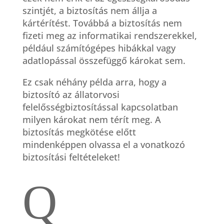
szintjét, a biztosítás nem állja a
kártérítést. Továbbá a biztosítás nem
fizeti meg az informatikai rendszerekkel,
például számítógépes hibákkal vagy
adatlopással összefüggő károkat sem.
Ez csak néhány példa arra, hogy a
biztosító az állatorvosi
felelősségbiztosítással kapcsolatban
milyen károkat nem térít meg. A
biztosítás megkötése előtt
mindenképpen olvassa el a vonatkozó
biztosítási feltételeket!
Q