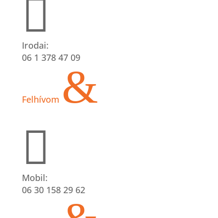

Irodai:
06 1 378 47 09
&
Felhívom

Mobil:
06 30 158 29 62