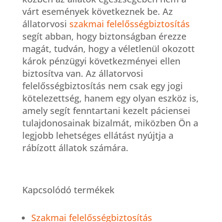
várt események következnek be. Az
állatorvosi
szakmai felelősségbiztosítás
segít abban, hogy biztonságban érezze
magát, tudván, hogy a véletlenül okozott
károk pénzügyi következményei ellen
biztosítva van. Az állatorvosi
felelősségbiztosítás nem csak egy jogi
kötelezettség, hanem egy olyan eszköz is,
amely segít fenntartani kezelt páciensei
tulajdonosainak bizalmát, miközben Ön a
legjobb lehetséges ellátást nyújtja a
rábízott állatok számára.
Kapcsolódó termékek
Szakmai felelősségbiztosítás