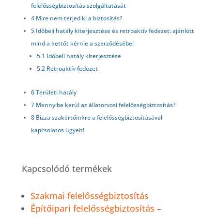
felelősségbiztosítás szolgáltatását
4
Mire nem terjed ki a biztosítás?
5
Időbeli hatály kiterjesztése és retroaktív fedezet: ajánlott
mind a kettőt kérnie a szerződésébe!
5.1
Időbeli hatály kiterjesztése
5.2
Retroaktív fedezet
6
Területi hatály
7
Mennyibe kerül az állatorvosi felelősségbiztosítás?
8
Bízza szakértőinkre a felelősségbiztosításával
kapcsolatos ügyeit!
Kapcsolódó termékek
Szakmai felelősségbiztosítás
Építőipari felelősségbiztosítás –