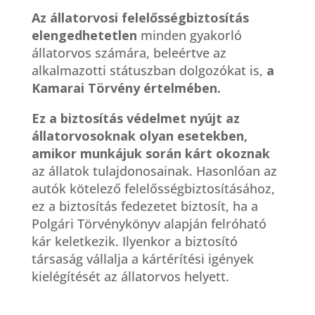
Az állatorvosi felelősségbiztosítás
elengedhetetlen
minden gyakorló
állatorvos számára, beleértve az
alkalmazotti státuszban dolgozókat is,
a
Kamarai Törvény értelmében.
Ez a biztosítás védelmet nyújt az
állatorvosoknak olyan esetekben,
amikor munkájuk során kárt okoznak
az állatok tulajdonosainak. Hasonlóan az
autók kötelező felelősségbiztosításához,
ez a biztosítás fedezetet biztosít, ha a
Polgári Törvénykönyv alapján felróható
kár keletkezik. Ilyenkor a biztosító
társaság vállalja a kártérítési igények
kielégítését az állatorvos helyett.