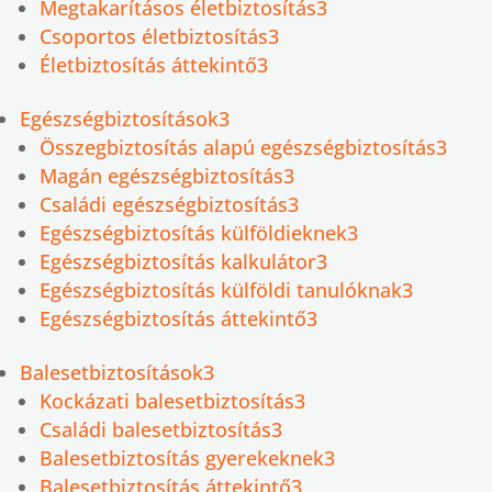
Megtakarításos életbiztosítás
3
Csoportos életbiztosítás
3
Életbiztosítás áttekintő
3
Egészségbiztosítások
3
Összegbiztosítás alapú egészségbiztosítás
3
Magán egészségbiztosítás
3
Családi egészségbiztosítás
3
Egészségbiztosítás külföldieknek
3
Egészségbiztosítás kalkulátor
3
Egészségbiztosítás külföldi tanulóknak
3
Egészségbiztosítás áttekintő
3
Balesetbiztosítások
3
Kockázati balesetbiztosítás
3
Családi balesetbiztosítás
3
Balesetbiztosítás gyerekeknek
3
Balesetbiztosítás áttekintő
3