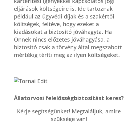
kártérítési igényekkel kapcsolatos jogi
eljárások költségeire is. Ide tartoznak
például az ügyvédi díjak és a szakértői
költségek, feltéve, hogy ezeket a
kiadásokat a biztosító jóváhagyta. Ha
Önnek nincs előzetes jóváhagyása, a
biztosító csak a törvény által megszabott
mértékig téríti meg az ilyen költségeket.
Állatorvosi felelősségbiztosítást keres?
Kérje segítségünket! Megtaláljuk, amire
szüksége van!