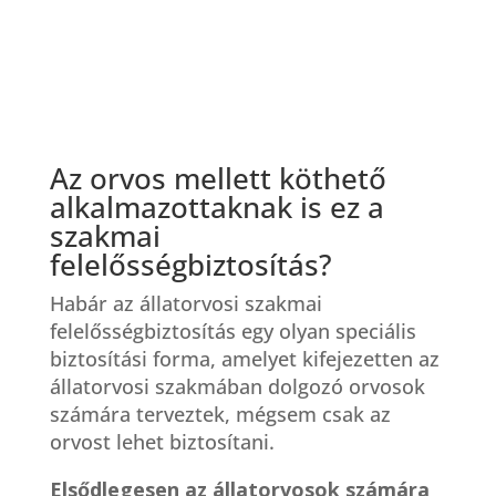
Az orvos mellett köthető
alkalmazottaknak is ez a
szakmai
felelősségbiztosítás?
Habár az állatorvosi szakmai
felelősségbiztosítás egy olyan speciális
biztosítási forma, amelyet kifejezetten az
állatorvosi szakmában dolgozó orvosok
számára terveztek, mégsem csak az
orvost lehet biztosítani.
Elsődlegesen az állatorvosok számára