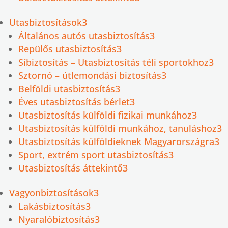
Utasbiztosítások
3
Általános autós utasbiztosítás
3
Repülős utasbiztosítás
3
Síbiztosítás – Utasbiztosítás téli sportokhoz
3
Sztornó – útlemondási biztosítás
3
Belföldi utasbiztosítás
3
Éves utasbiztosítás bérlet
3
Utasbiztosítás külföldi fizikai munkához
3
Utasbiztosítás külföldi munkához, tanuláshoz
3
Utasbiztosítás külföldieknek Magyarországra
3
Sport, extrém sport utasbiztosítás
3
Utasbiztosítás áttekintő
3
Vagyonbiztosítások
3
Lakásbiztosítás
3
Nyaralóbiztosítás
3