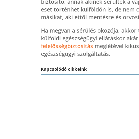
biztosító, annak akinek sérültek a va
eset történhet külföldön is, de nem c
másikat, aki ettől mentésre és orvosi
Ha megvan a sérülés okozója, akkor t
külföldi egészségügyi ellátáskor akár
felelősségbiztosítás
meglétével kiküsz
egészségügyi szolgáltatás.
Kapcsolódó cikkeink
A sztornó biztosítás
Meglepő, h
él, de mégsem fizet?
magyar utaz
Ez az ok gyakran
utasbiztosí
kimarad a
nélkül – Ön 
kalkulációból
közéjük tart