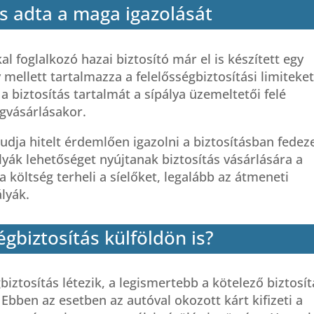
 is adta a maga igazolását
al foglalkozó hazai biztosító már el is készített egy
 mellett tartalmazza a felelősségbiztosítási limiteket 
 a biztosítás tartalmát a sípálya üzemeltetői felé
egvásárlásakor.
dja hitelt érdemlően igazolni a biztosításban fedez
ályák lehetőséget nyújtanak biztosítás vásárlására a
a költség terheli a síelőket, legalább az átmeneti
lyák.
égbiztosítás külföldön is?
iztosítás létezik, a legismertebb a kötelező biztosít
 Ebben az esetben az autóval okozott kárt kifizeti a