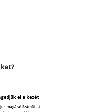
nket?
gedjük el a kezét
juk magára! Számíthat