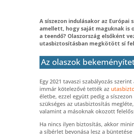
A síszezon indulásakor az Európai 
amellett, hogy saját maguknak is 
a teendő? Olaszország elsőként vez
utasbiztosításban megkötött sí fel
Az olaszok bekeményíte
Egy 2021 tavaszi szabályozás szerint
immár kötelezővé tették az
utasbizt
életbe, ezzel együtt pedig a síszezon
szükséges az utasbiztosítás megléte,
valamint a másoknak okozott felelős
Ha nincs ilyen biztosítás, akkor min
a síbérlet bevonása lesz a büntetése a