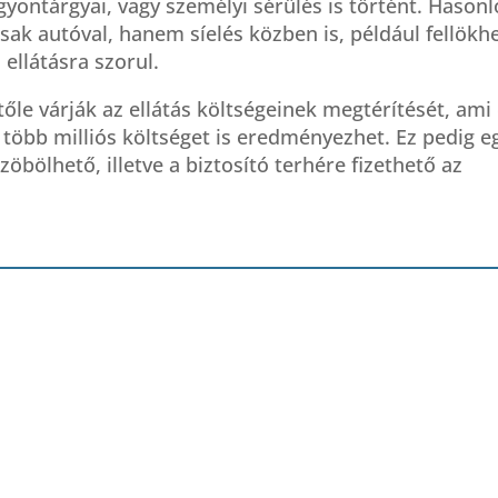
gyontárgyai, vagy személyi sérülés is történt. Hasonl
sak autóval, hanem síelés közben is, például fellökhe
 ellátásra szorul.
őle várják az ellátás költségeinek megtérítését, ami
 több milliós költséget is eredményezhet. Ez pedig e
öbölhető, illetve a biztosító terhére fizethető az
ány
Az infláció ellenére
Repülőjegy
ik
alig változtak az
biztosítás: miért
tás
utasbiztosítások
érdemes megköt
is
árai
mikor jöhet jól é
ozik?
hogyan működik