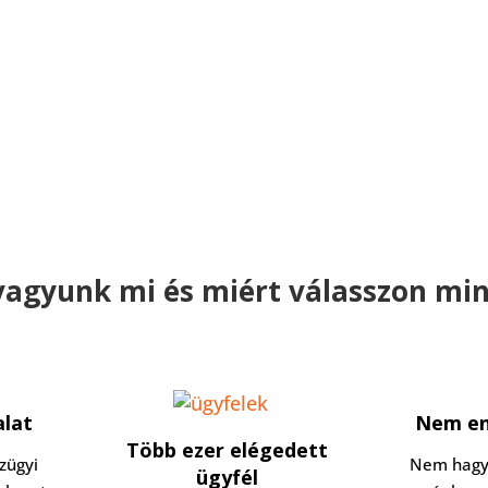
vagyunk mi és miért válasszon mi
alat
Nem en
Több ezer elégedett
zügyi
Nem hagy
ügyfél