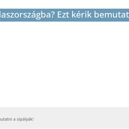
Olaszországba? Ezt kérik bemutat
utatni a sípályák!