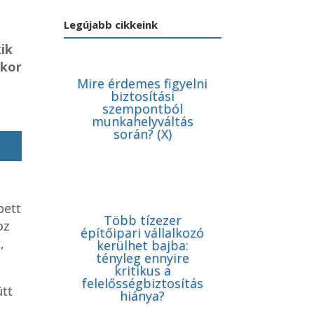
Legújabb cikkeink
ik
nkor
Mire érdemes figyelni
biztosítási
szempontból
munkahelyváltás
során? (X)
z
pett
Több tízezer
oz
építőipari vállalkozó
,
kerülhet bajba:
tényleg ennyire
kritikus a
felelősségbiztosítás
ütt
hiánya?