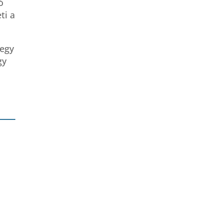
ó
ti a
 egy
gy
ni,
s
?