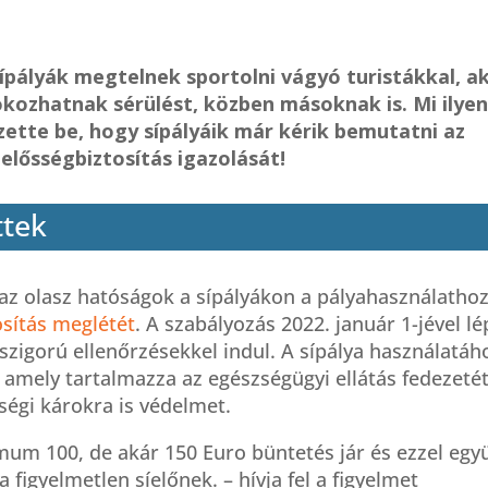
sípályák megtelnek sportolni vágyó turistákkal, ak
okozhatnak sérülést, közben másoknak is. Mi ilye
ette be, hogy sípályáik már kérik bemutatni az
elősségbiztosítás igazolását!
ttek
 az olasz hatóságok a sípályákon a pályahasználatho
osítás meglétét
. A szabályozás 2022. január 1-jével lé
 szigorú ellenőrzésekkel indul. A sípálya használatáh
 amely tartalmazza az egészségügyi ellátás fedezetét
ségi károkra is védelmet.
imum 100, de akár 150 Euro büntetés jár és ezzel egy
 figyelmetlen síelőnek. – hívja fel a figyelmet