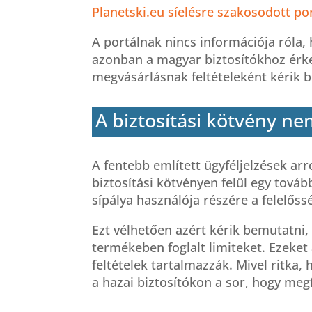
Planetski.eu síelésre szakosodott po
A portálnak nincs információja róla, 
azonban a magyar biztosítókhoz érkez
megvásárlásnak feltételeként kérik b
A biztosítási kötvény ne
A fentebb említett ügyféljelzések arr
biztosítási kötvényen felül egy tovább
sípálya használója részére a felelőss
Ezt vélhetően azért kérik bemutatni, 
termékeben foglalt limiteket. Ezeket a
feltételek tartalmazzák. Mivel ritka, h
a hazai biztosítókon a sor, hogy megfe