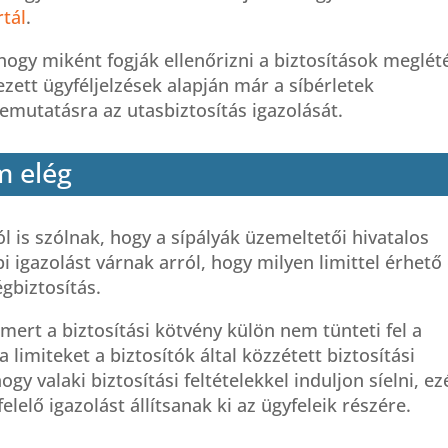
rtál
.
hogy miként fogják ellenőrizni a biztosítások meglété
ett ügyféljelzések alapján már a síbérletek
emutatásra az utasbiztosítás igazolását.
m elég
ól is szólnak, hogy a sípályák üzemeltetői hivatalos
i igazolást várnak arról, hogy milyen limittel érhető 
égbiztosítás.
mert a biztosítási kötvény külön nem tünteti fel a
 limiteket a biztosítók által közzétett biztosítási
ogy valaki biztosítási feltételekkel induljon síelni, ez
lelő igazolást állítsanak ki az ügyfeleik részére.