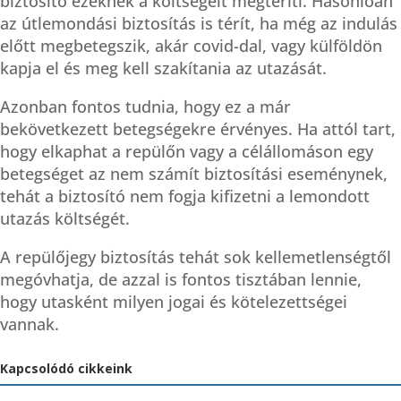
biztosító ezeknek a költségeit megtéríti. Hasonlóan
az útlemondási biztosítás is térít, ha még az indulás
előtt megbetegszik, akár covid-dal, vagy külföldön
kapja el és meg kell szakítania az utazását.
Azonban fontos tudnia, hogy ez a már
bekövetkezett betegségekre érvényes. Ha attól tart,
hogy elkaphat a repülőn vagy a célállomáson egy
betegséget az nem számít biztosítási eseménynek,
tehát a biztosító nem fogja kifizetni a lemondott
utazás költségét.
A repülőjegy biztosítás tehát sok kellemetlenségtől
megóvhatja, de azzal is fontos tisztában lennie,
hogy utasként milyen jogai és kötelezettségei
vannak.
Kapcsolódó cikkeink