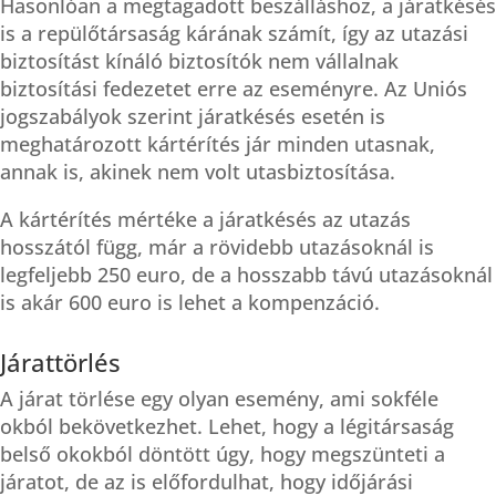
Hasonlóan a megtagadott beszálláshoz, a járatkésés
is a repülőtársaság kárának számít, így az utazási
biztosítást kínáló biztosítók nem vállalnak
biztosítási fedezetet erre az eseményre. Az Uniós
jogszabályok szerint járatkésés esetén is
meghatározott kártérítés jár minden utasnak,
annak is, akinek nem volt utasbiztosítása.
A kártérítés mértéke a járatkésés az utazás
hosszától függ, már a rövidebb utazásoknál is
legfeljebb 250 euro, de a hosszabb távú utazásoknál
is akár 600 euro is lehet a kompenzáció.
Járattörlés
A járat törlése egy olyan esemény, ami sokféle
okból bekövetkezhet. Lehet, hogy a légitársaság
belső okokból döntött úgy, hogy megszünteti a
járatot, de az is előfordulhat, hogy időjárási