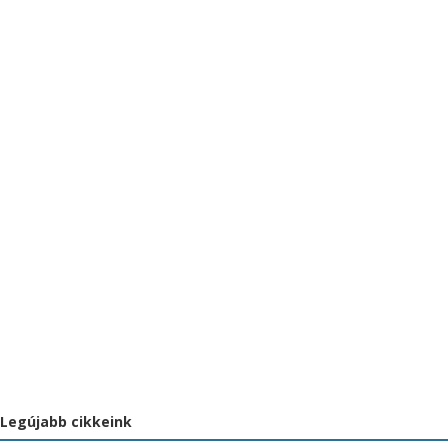
Síelni indul Olaszországba? Ezt kérik bemutatni a
sípályák!
2022.01.07.
Milyen biztosítást kössön, ha sportolni megy
külföldre?
2021.07.23.
1
2
Legújabb cikkeink