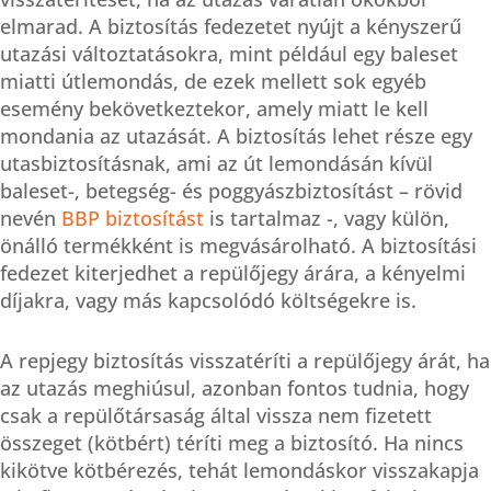
elmarad. A biztosítás fedezetet nyújt a kényszerű
utazási változtatásokra, mint például egy baleset
miatti útlemondás, de ezek mellett sok egyéb
esemény bekövetkeztekor, amely miatt le kell
mondania az utazását. A biztosítás lehet része egy
utasbiztosításnak, ami az út lemondásán kívül
baleset-, betegség- és poggyászbiztosítást – rövid
nevén
BBP biztosítást
is tartalmaz -, vagy külön,
önálló termékként is megvásárolható. A biztosítási
fedezet kiterjedhet a repülőjegy árára, a kényelmi
díjakra, vagy más kapcsolódó költségekre is.
A repjegy biztosítás visszatéríti a repülőjegy árát, ha
az utazás meghiúsul, azonban fontos tudnia, hogy
csak a repülőtársaság által vissza nem fizetett
összeget (kötbért) téríti meg a biztosító. Ha nincs
kikötve kötbérezés, tehát lemondáskor visszakapja