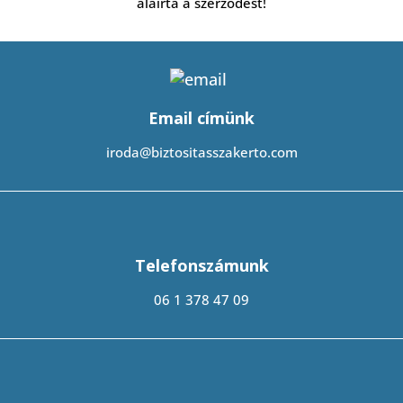
aláírta a szerződést!
Email címünk
iroda@biztositasszakerto.com
Telefonszámunk
06 1 378 47 09