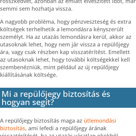
rosszkedvet, azonban az emiatt elveszített időt, már
semmi sem hozhatja vissza.
A nagyobb probléma, hogy pénzveszteség és extra
költségek terhelhetik a lemondásra kényszerült
személyt. Ha az utazás lemondásra kerül, akkor az
utasoknak lehet, hogy nem jár vissza a repülőjegy
ára, vagy csak részben kap visszatérítést. Emellett
az utasoknak lehet, hogy további költségekkel kell
szembenézniük, mint például az új repülőjegy
kiállításának költsége.
Mi a repülőjegy biztosítás és
hogyan segít?
A repülőjegy biztosítás maga az
útlemondási
biztosítás
, ami lefedi a repülőjegy árának
visszatérítését, ha az utazás váratlan okokból