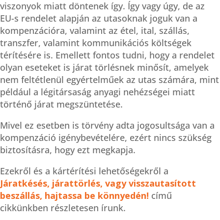
viszonyok miatt döntenek így. Így vagy úgy, de az
EU-s rendelet alapján az utasoknak joguk van a
kompenzációra, valamint az étel, ital, szállás,
transzfer, valamint kommunikációs költségek
térítésére is. Emellett fontos tudni, hogy a rendelet
olyan eseteket is járat törlésnek minősít, amelyek
nem feltétlenül egyértelműek az utas számára, mint
például a légitársaság anyagi nehézségei miatt
történő járat megszüntetése.
Mivel ez esetben is törvény adta jogosultsága van a
kompenzáció igénybevételére, ezért nincs szükség
biztosításra, hogy ezt megkapja.
Ezekről és a kártérítési lehetőségekről a
Járatkésés, járattörlés, vagy visszautasított
beszállás, hajtassa be könnyedén!
című
cikkünkben részletesen írunk.