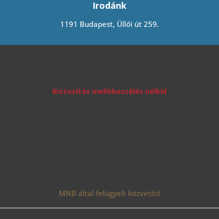
Irodánk
1191 Budapest, Üllői út 259.
Biztosítás mellébeszélés nélkül
MNB által felügyelt közvetítő