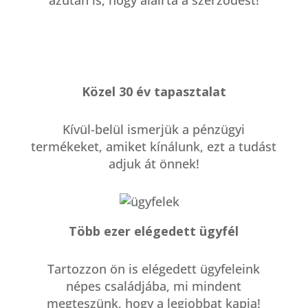
azután is, hogy aláírta a szerződést!
Közel 30 év tapasztalat
Kívül-belül ismerjük a pénzügyi
termékeket, amiket kínálunk, ezt a tudást
adjuk át önnek!
Több ezer elégedett ügyfél
Tartozzon ön is elégedett ügyfeleink
népes családjába, mi mindent
megteszünk, hogy a legjobbat kapja!