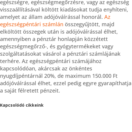
egészségre, egészségmegőrzésre, vagy az egészség
visszaállításával költött kiadásokat tudja enyhíteni,
amelyet az állam adójóváírással honorál.
Az
egészségpéntári számlán
összegyűjtött, majd
elköltött összegek után is adójóváírással élhet,
amennyiben a pénztár honlapján közzétett
egészségmegőrző-, és gyógytermékeket vagy
szolgáltatásokat vásárol a pénztári számlájának
terhére. Az egészségpéntári számájához
kapcsolódóan, akárcsak az önkéntes
nyugdíjpéntárnál 20%, de maximum 150.000 Ft
adójóváírással élhet, ezzel pedig egyre gyarapíthatja
a saját félretett pénzeit.
Kapcsolódó cikkeink