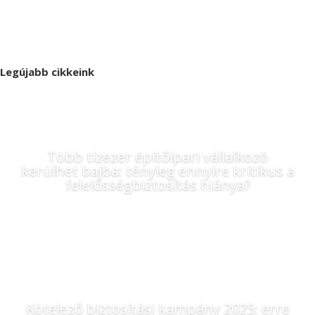
Legújabb cikkeink
Több tízezer építőipari vállalkozó
kerülhet bajba: tényleg ennyire kritikus a
felelősségbiztosítás hiánya?
Kötelező biztosítási kampány 2025: erre