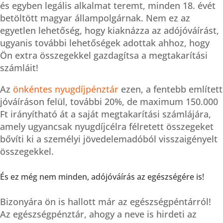
és egyben legális alkalmat teremt, minden 18. évét
betöltött magyar állampolgárnak. Nem ez az
egyetlen lehetőség, hogy kiaknázza az adójóváírást,
ugyanis további lehetőségek adottak ahhoz, hogy
Ön extra összegekkel gazdagítsa a megtakarítási
számláit!
Az
önkéntes nyugdíjpénztár
ezen, a fentebb említett
jóváíráson felül, további 20%, de maximum 150.000
Ft irányítható át a saját megtakarítási számlájára,
amely ugyancsak nyugdíjcélra félretett összegeket
bővíti ki a személyi jövedelemadóból visszaigényelt
összegekkel.
És ez még nem minden, adójóváírás az egészségére is!
Bizonyára ön is hallott már az egészségpéntárról!
Az egészségpénztár, ahogy a neve is hirdeti az