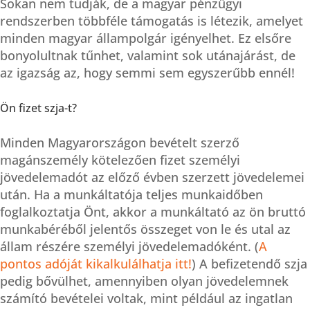
Sokan nem tudják, de a magyar pénzügyi
rendszerben többféle támogatás is létezik, amelyet
minden magyar állampolgár igényelhet. Ez elsőre
bonyolultnak tűnhet, valamint sok utánajárást, de
az igazság az, hogy semmi sem egyszerűbb ennél!
Ön fizet szja-t?
Minden Magyarországon bevételt szerző
magánszemély kötelezően fizet személyi
jövedelemadót az előző évben szerzett jövedelemei
után. Ha a munkáltatója teljes munkaidőben
foglalkoztatja Önt, akkor a munkáltató az ön bruttó
munkabéréből jelentős összeget von le és utal az
állam részére személyi jövedelemadóként. (
A
pontos adóját kikalkulálhatja itt!
) A befizetendő szja
pedig bővülhet, amennyiben olyan jövedelemnek
számító bevételei voltak, mint például az ingatlan