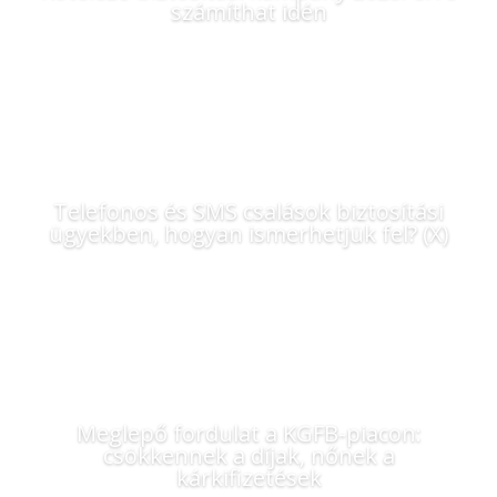
számíthat idén
Telefonos és SMS csalások biztosítási
ügyekben, hogyan ismerhetjük fel? (X)
Meglepő fordulat a KGFB-piacon:
csökkennek a díjak, nőnek a
kárkifizetések