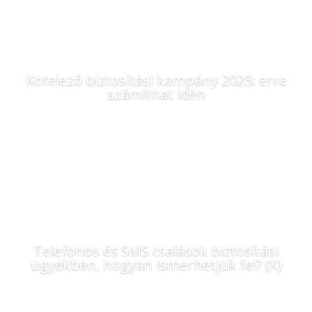
Kötelező biztosítási kampány 2025: erre
számíthat idén
Telefonos és SMS csalások biztosítási
ügyekben, hogyan ismerhetjük fel? (X)