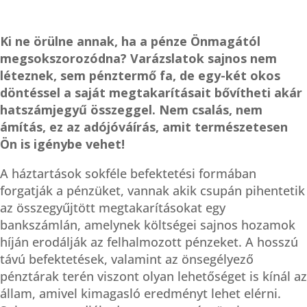
Ki ne örülne annak, ha a pénze Önmagától
megsokszorozódna? Varázslatok sajnos nem
léteznek, sem pénztermő fa, de egy-két okos
döntéssel a saját megtakarításait bővítheti akár
hatszámjegyű összeggel. Nem csalás, nem
ámítás, ez az adójóváírás, amit természetesen
Ön is igénybe vehet!
A háztartások sokféle befektetési formában
forgatják a pénzüket, vannak akik csupán pihentetik
az összegyűjtött megtakarításokat egy
bankszámlán, amelynek költségei sajnos hozamok
híján erodálják az felhalmozott pénzeket. A hosszú
távú befektetések, valamint az önsegélyező
pénztárak terén viszont olyan lehetőséget is kínál az
állam, amivel kimagasló eredményt lehet elérni.