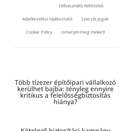
Felhasználói feltételek
Információk
Adatkezelési tájékoztató
Szerzői jogok
Cookie Policy
Ismerjen meg minket!
Legújabb cikkeink
Több tízezer építőipari vállalkozó
kerülhet bajba: tényleg ennyire
kritikus a felelősségbiztosítás
hiánya?
Kötelező biztosítási kampány