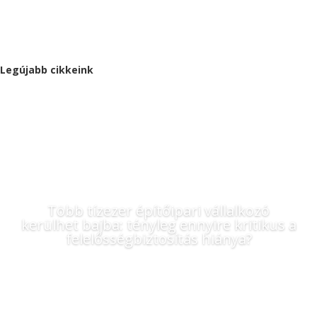
1
2
Legújabb cikkeink
Több tízezer építőipari vállalkozó
kerülhet bajba: tényleg ennyire kritikus a
felelősségbiztosítás hiánya?