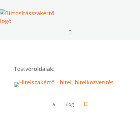

Testvéroldalak:
Blog
a
U