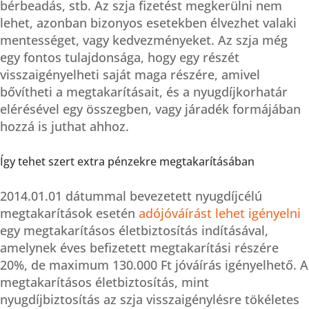
bérbeadás, stb. Az szja fizetést megkerülni nem
lehet, azonban bizonyos esetekben élvezhet valaki
mentességet, vagy kedvezményeket. Az szja még
egy fontos tulajdonsága, hogy egy részét
visszaigényelheti saját maga részére, amivel
bővítheti a megtakarításait, és a nyugdíjkorhatár
elérésével egy összegben, vagy járadék formájában
hozzá is juthat ahhoz.
Így tehet szert extra pénzekre megtakarításában
2014.01.01 dátummal bevezetett nyugdíjcélú
megtakarítások esetén
adójóváírást lehet igényelni
egy megtakarításos életbiztosítás indításával,
amelynek éves befizetett megtakarítási részére
20%, de maximum 130.000 Ft jóváírás igényelhető. A
megtakarításos életbiztosítás, mint
nyugdíjbiztosítás az szja visszaigénylésre tökéletes